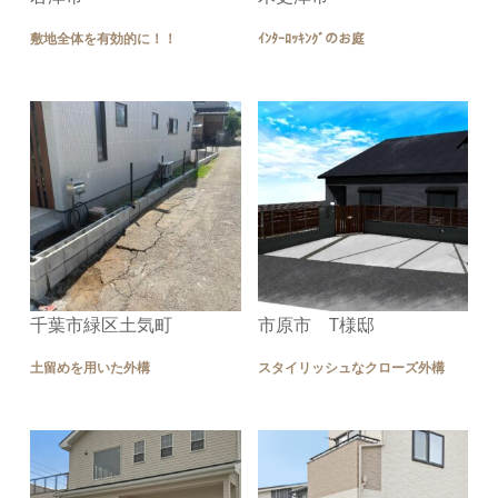
敷地全体を有効的に！！
ｲﾝﾀｰﾛｯｷﾝｸﾞのお庭
千葉市緑区土気町
市原市 T様邸
土留めを用いた外構
スタイリッシュなクローズ外構